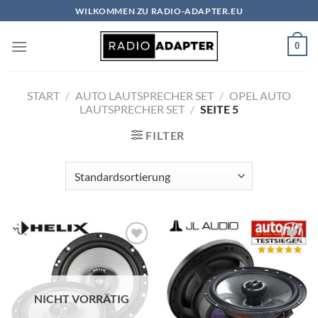
Zum
WILKOMMEN ZU RADIO-ADAPTER.EU
Inhalt
springen
0
START
/
AUTO LAUTSPRECHER SET
/
OPEL AUTO
LAUTSPRECHER SET
/
SEITE 5
FILTER
Zu
Zu
Wunschliste
Wunschliste
hinzufügen
hinzufügen
NICHT VORRÄTIG