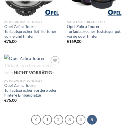
AUTO LAUTSPRECHER SET
AUTO LAUTSPRECHER SET
Opel Zafira Tourer
Opel Zafira Tourer
Türlautsprecher Set Tieftöner
Türlautsprecher Testsieger gut
vorne und hinten
vorne oder hinten
€
75,00
€
169,00
Zu
NICHT VORRÄTIG
Wunschliste
hinzufügen
AUTO LAUTSPRECHER SET
Opel Zafira Tourer
Türlautsprecher vordere oder
hintere Einbauplätze
€
75,00
1
2
3
4
5