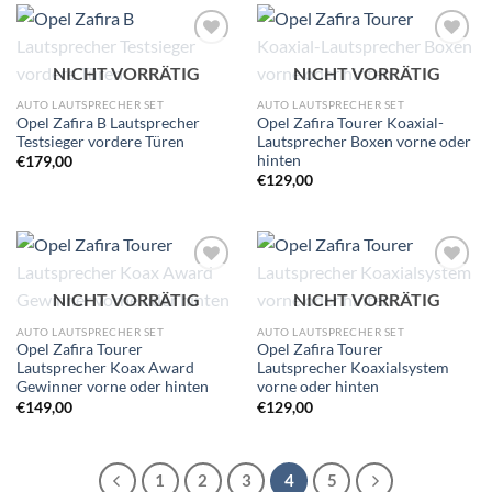
Zu
Zu
NICHT VORRÄTIG
NICHT VORRÄTIG
Wunschliste
Wunschliste
hinzufügen
hinzufügen
AUTO LAUTSPRECHER SET
AUTO LAUTSPRECHER SET
Opel Zafira B Lautsprecher
Opel Zafira Tourer Koaxial-
Testsieger vordere Türen
Lautsprecher Boxen vorne oder
hinten
€
179,00
€
129,00
Zu
Zu
NICHT VORRÄTIG
NICHT VORRÄTIG
Wunschliste
Wunschliste
hinzufügen
hinzufügen
AUTO LAUTSPRECHER SET
AUTO LAUTSPRECHER SET
Opel Zafira Tourer
Opel Zafira Tourer
Lautsprecher Koax Award
Lautsprecher Koaxialsystem
Gewinner vorne oder hinten
vorne oder hinten
€
149,00
€
129,00
1
2
3
4
5