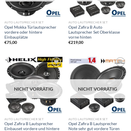
AUTO LAUTSPRECHER SET
AUTO LAUTSPRECHER SET
Opel Mokka Türlautsprecher
Opel Zafira B Auto
vordere oder hintere
Lautsprecher Set Oberklasse
Einbauplätze
vorne hinten
€
75,00
€
219,00
Zu
Zu
Wunschliste
Wunschliste
hinzufügen
hinzufügen
NICHT VORRÄTIG
NICHT VORRÄTIG
AUTO LAUTSPRECHER SET
AUTO LAUTSPRECHER SET
Opel Zafira B Lautsprecher
Opel Zafira B Lautsprecher
Einbauset vordere und hintere
Note sehr gut vordere Türen