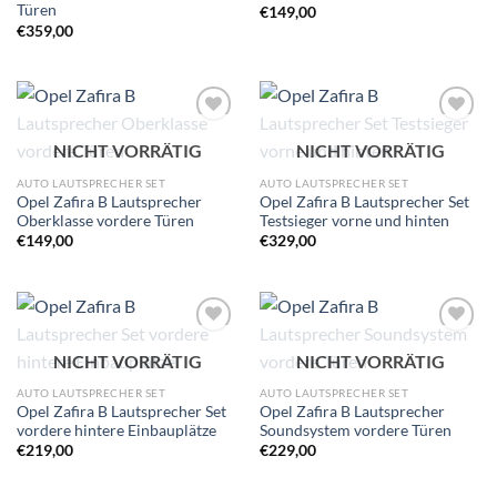
Türen
€
149,00
€
359,00
Zu
Zu
NICHT VORRÄTIG
NICHT VORRÄTIG
Wunschliste
Wunschliste
hinzufügen
hinzufügen
AUTO LAUTSPRECHER SET
AUTO LAUTSPRECHER SET
Opel Zafira B Lautsprecher
Opel Zafira B Lautsprecher Set
Oberklasse vordere Türen
Testsieger vorne und hinten
€
149,00
€
329,00
Zu
Zu
NICHT VORRÄTIG
NICHT VORRÄTIG
Wunschliste
Wunschliste
hinzufügen
hinzufügen
AUTO LAUTSPRECHER SET
AUTO LAUTSPRECHER SET
Opel Zafira B Lautsprecher Set
Opel Zafira B Lautsprecher
vordere hintere Einbauplätze
Soundsystem vordere Türen
€
219,00
€
229,00