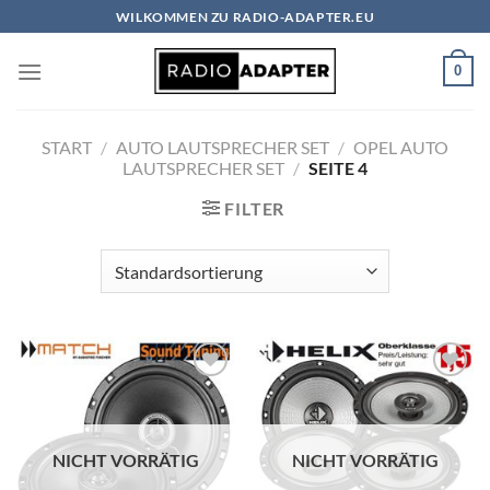
Zum
WILKOMMEN ZU RADIO-ADAPTER.EU
Inhalt
springen
0
START
/
AUTO LAUTSPRECHER SET
/
OPEL AUTO
LAUTSPRECHER SET
/
SEITE 4
FILTER
Zu
Zu
Wunschliste
Wunschliste
hinzufügen
hinzufügen
NICHT VORRÄTIG
NICHT VORRÄTIG