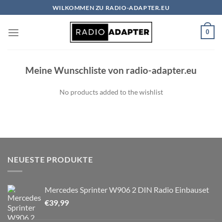
Zum
WILKOMMEN ZU RADIO-ADAPTER.EU
Inhalt
springen
0
Meine Wunschliste von radio-adapter.eu
No products added to the wishlist
NEUESTE PRODUKTE
Mercedes Sprinter W906 2 DIN Radio Einbauset
€
39,99