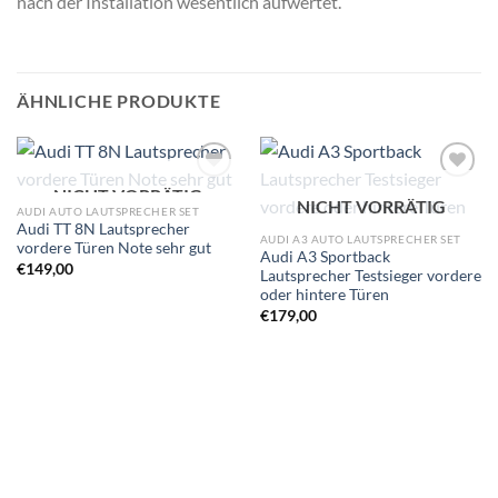
nach der Installation wesentlich aufwertet.
ÄHNLICHE PRODUKTE
NICHT VORRÄTIG
Zu
Zu
NICHT VORRÄTIG
Wunschliste
Wunschliste
AUDI AUTO LAUTSPRECHER SET
hinzufügen
hinzufügen
Audi TT 8N Lautsprecher
AUDI A3 AUTO LAUTSPRECHER SET
vordere Türen Note sehr gut
Audi A3 Sportback
€
149,00
Lautsprecher Testsieger vordere
oder hintere Türen
€
179,00