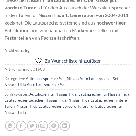
vordere Türen
ist für den Austausch der Werkslautsprecher
in den Türen für
Nissan Tiida 1. Generation von 2004-2011
geeignet. Die Lautsprechersysteme sind aus
hochwertiger
Fabrikation
und von namhaften Markenherstellern mit
Testurteilen von Fachzeitschriften
.
Nicht vorrätig
Zu Wunschliste hinzufügen
Artikelnummer:
01608
Kategorien:
Auto Lautsprecher Set
,
Nissan Auto Lautsprecher Set
,
Nissan Tiida Auto Lautsprecher Set
Schlagwörter:
Autoboxen für Nissan Tiida
,
Lautsprecher für Nissan Tiida
,
Lautsprecher tauschen Nissan Tiida
,
Nissan Tiida Lautsprecher hintere
Türen
,
Nissan Tiida Lautsprecher vordere Türen
,
Türlautsprecher für
Nissan Tiida