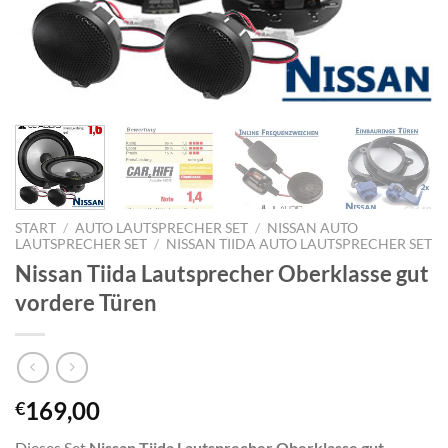
START
/
AUTO LAUTSPRECHER SET
/
NISSAN AUTO
LAUTSPRECHER SET
/
NISSAN TIIDA AUTO LAUTSPRECHER SET
Nissan Tiida Lautsprecher Oberklasse gut
vordere Türen
169,00
€
Dieses Set
Nissan Tiida Lautsprecher Oberklasse gut