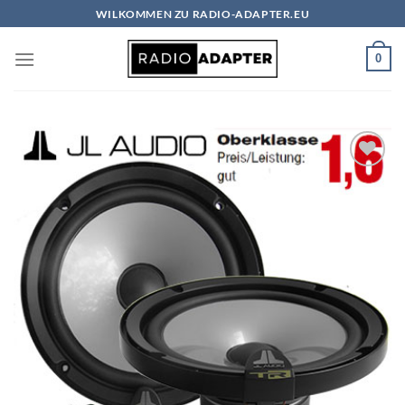
Zum
WILKOMMEN ZU RADIO-ADAPTER.EU
Inhalt
springen
0
Zu
Wunschliste
hinzufügen