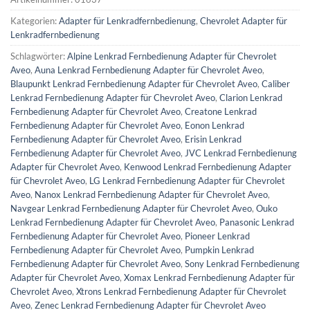
Kategorien:
Adapter für Lenkradfernbedienung
,
Chevrolet Adapter für
Lenkradfernbedienung
Schlagwörter:
Alpine Lenkrad Fernbedienung Adapter für Chevrolet
Aveo
,
Auna Lenkrad Fernbedienung Adapter für Chevrolet Aveo
,
Blaupunkt Lenkrad Fernbedienung Adapter für Chevrolet Aveo
,
Caliber
Lenkrad Fernbedienung Adapter für Chevrolet Aveo
,
Clarion Lenkrad
Fernbedienung Adapter für Chevrolet Aveo
,
Creatone Lenkrad
Fernbedienung Adapter für Chevrolet Aveo
,
Eonon Lenkrad
Fernbedienung Adapter für Chevrolet Aveo
,
Erisin Lenkrad
Fernbedienung Adapter für Chevrolet Aveo
,
JVC Lenkrad Fernbedienung
Adapter für Chevrolet Aveo
,
Kenwood Lenkrad Fernbedienung Adapter
für Chevrolet Aveo
,
LG Lenkrad Fernbedienung Adapter für Chevrolet
Aveo
,
Nanox Lenkrad Fernbedienung Adapter für Chevrolet Aveo
,
Navgear Lenkrad Fernbedienung Adapter für Chevrolet Aveo
,
Ouko
Lenkrad Fernbedienung Adapter für Chevrolet Aveo
,
Panasonic Lenkrad
Fernbedienung Adapter für Chevrolet Aveo
,
Pioneer Lenkrad
Fernbedienung Adapter für Chevrolet Aveo
,
Pumpkin Lenkrad
Fernbedienung Adapter für Chevrolet Aveo
,
Sony Lenkrad Fernbedienung
Adapter für Chevrolet Aveo
,
Xomax Lenkrad Fernbedienung Adapter für
Chevrolet Aveo
,
Xtrons Lenkrad Fernbedienung Adapter für Chevrolet
Aveo
,
Zenec Lenkrad Fernbedienung Adapter für Chevrolet Aveo