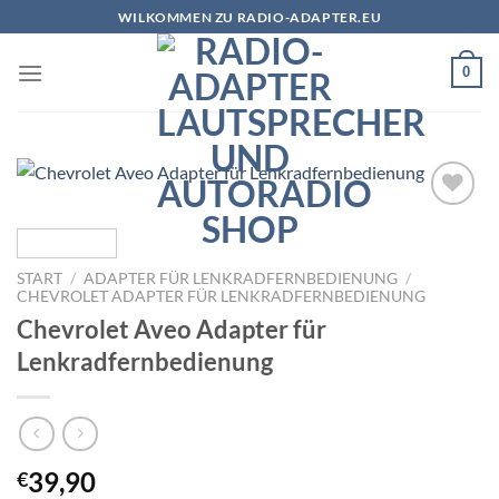
Zum
WILKOMMEN ZU RADIO-ADAPTER.EU
Inhalt
springen
0
Zu
Wunschliste
hinzufügen
START
/
ADAPTER FÜR LENKRADFERNBEDIENUNG
/
CHEVROLET ADAPTER FÜR LENKRADFERNBEDIENUNG
Chevrolet Aveo Adapter für
Lenkradfernbedienung
39,90
€