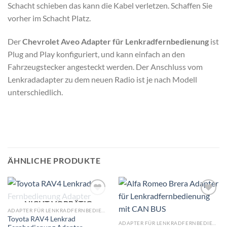
Schacht schieben das kann die Kabel verletzen. Schaffen Sie
vorher im Schacht Platz.
Der
Chevrolet Aveo Adapter für Lenkradfernbedienung
ist
Plug and Play konfiguriert, und kann einfach an den
Fahrzeugstecker angesteckt werden. Der Anschluss vom
Lenkradadapter zu dem neuen Radio ist je nach Modell
unterschiedlich.
ÄHNLICHE PRODUKTE
NICHT VORRÄTIG
Zu
Zu
Wunschliste
Wunschliste
ADAPTER FÜR LENKRADFERNBEDIENUNG
hinzufügen
hinzufügen
Toyota RAV4 Lenkrad
ADAPTER FÜR LENKRADFERNBEDIENUNG