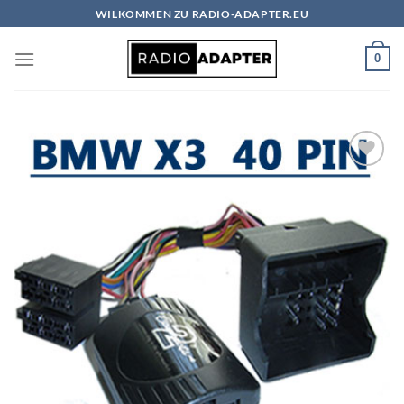
Zum
WILKOMMEN ZU RADIO-ADAPTER.EU
Inhalt
springen
0
Zu
Wunschliste
hinzufügen