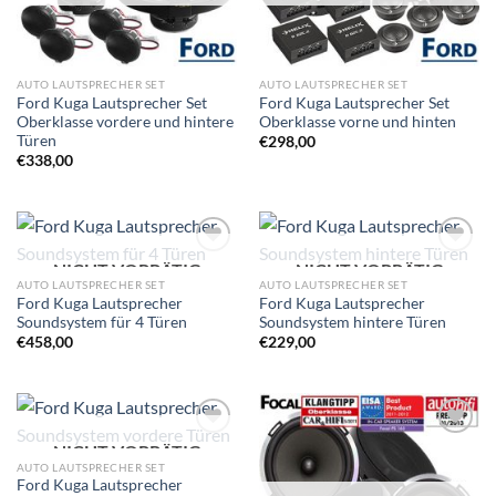
AUTO LAUTSPRECHER SET
AUTO LAUTSPRECHER SET
Ford Kuga Lautsprecher Set
Ford Kuga Lautsprecher Set
Oberklasse vordere und hintere
Oberklasse vorne und hinten
Türen
€
298,00
€
338,00
NICHT VORRÄTIG
NICHT VORRÄTIG
Zu
Zu
Wunschliste
Wunschliste
AUTO LAUTSPRECHER SET
AUTO LAUTSPRECHER SET
hinzufügen
hinzufügen
Ford Kuga Lautsprecher
Ford Kuga Lautsprecher
Soundsystem für 4 Türen
Soundsystem hintere Türen
€
458,00
€
229,00
NICHT VORRÄTIG
Zu
Zu
Wunschliste
Wunschliste
AUTO LAUTSPRECHER SET
hinzufügen
hinzufügen
Ford Kuga Lautsprecher