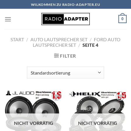
Zum
WILKOMMEN ZU RADIO-ADAPTER.EU
Inhalt
springen
0
START
/
AUTO LAUTSPRECHER SET
/
FORD AUTO
LAUTSPRECHER SET
/
SEITE 4
FILTER
Zu
Zu
Wunschliste
Wunschliste
hinzufügen
hinzufügen
NICHT VORRÄTIG
NICHT VORRÄTIG