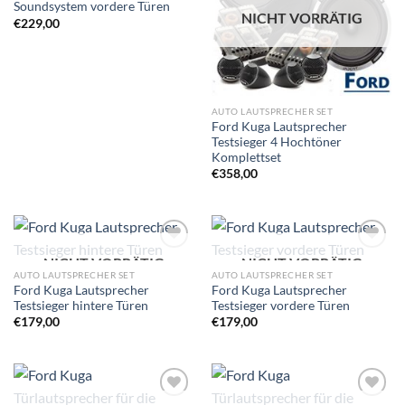
Soundsystem vordere Türen
NICHT VORRÄTIG
€
229,00
AUTO LAUTSPRECHER SET
Ford Kuga Lautsprecher
Testsieger 4 Hochtöner
Komplettset
€
358,00
NICHT VORRÄTIG
NICHT VORRÄTIG
Zu
Zu
Wunschliste
Wunschliste
AUTO LAUTSPRECHER SET
AUTO LAUTSPRECHER SET
hinzufügen
hinzufügen
Ford Kuga Lautsprecher
Ford Kuga Lautsprecher
Testsieger hintere Türen
Testsieger vordere Türen
€
179,00
€
179,00