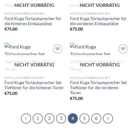
Zu
Zu
NICHT VORRÄTIG
NICHT VORRÄTIG
Wunschliste
Wunschliste
hinzufügen
hinzufügen
AUTO LAUTSPRECHER SET
AUTO LAUTSPRECHER SET
Ford Kuga Türlautsprecher für
Ford Kuga Türlautsprecher für
die hinteren Einbauplätze
die vorderen Einbauplätze
€
75,00
€
75,00
Zu
Zu
Wunschliste
Wunschliste
NICHT VORRÄTIG
NICHT VORRÄTIG
hinzufügen
hinzufügen
AUTO LAUTSPRECHER SET
AUTO LAUTSPRECHER SET
Ford Kuga Türlautsprecher Set
Ford Kuga Türlautsprecher Set
Tieftöner für die hinteren Türen
Tieftöner für die vorderen
Türen
€
75,00
€
75,00
1
2
3
4
5
6