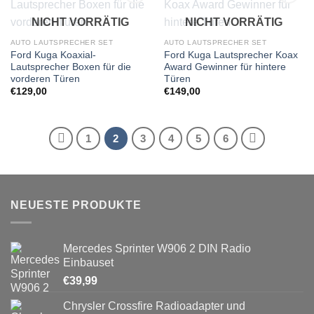
Zu
Zu
NICHT VORRÄTIG
NICHT VORRÄTIG
Wunschliste
Wunschliste
hinzufügen
hinzufügen
AUTO LAUTSPRECHER SET
AUTO LAUTSPRECHER SET
Ford Kuga Koaxial-
Ford Kuga Lautsprecher Koax
Lautsprecher Boxen für die
Award Gewinner für hintere
vorderen Türen
Türen
€
129,00
€
149,00
1
2
3
4
5
6
NEUESTE PRODUKTE
Mercedes Sprinter W906 2 DIN Radio
Einbauset
€
39,99
Chrysler Crossfire Radioadapter und