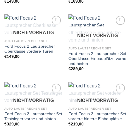
€
149,00
€
169,00
Zu
Zu
NICHT VORRÄTIG
Wunschliste
Wunschliste
NICHT VORRÄTIG
hinzufügen
hinzufügen
AUTO LAUTSPRECHER SET
Ford Focus 2 Lautsprecher
AUTO LAUTSPRECHER SET
Oberklasse vordere Türen
Ford Focus 2 Lautsprecher Set
€
149,00
Oberklasse Einbauplätze vorne
und hinten
€
289,00
Zu
Zu
NICHT VORRÄTIG
NICHT VORRÄTIG
Wunschliste
Wunschliste
hinzufügen
hinzufügen
AUTO LAUTSPRECHER SET
AUTO LAUTSPRECHER SET
Ford Focus 2 Lautsprecher Set
Ford Focus 2 Lautsprecher Set
Testsieger vorne und hinten
vordere hintere Einbauplätze
€
329,00
€
219,00