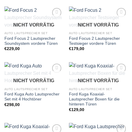
Zu
Zu
NICHT VORRÄTIG
NICHT VORRÄTIG
Wunschliste
Wunschliste
hinzufügen
hinzufügen
AUTO LAUTSPRECHER SET
AUTO LAUTSPRECHER SET
Ford Focus 2 Lautsprecher
Ford Focus 2 Lautsprecher
Soundsystem vordere Türen
Testsieger vordere Türen
€
229,00
€
179,00
Zu
Zu
NICHT VORRÄTIG
NICHT VORRÄTIG
Wunschliste
Wunschliste
hinzufügen
hinzufügen
AUTO LAUTSPRECHER SET
AUTO LAUTSPRECHER SET
Ford Kuga Auto Lautsprecher
Ford Kuga Koaxial-
Set mit 4 Hochtöner
Lautsprecher Boxen für die
hinteren Türen
€
298,00
€
129,00