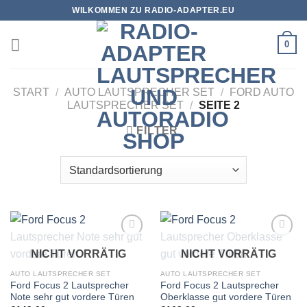
Zum
WILKOMMEN ZU RADIO-ADAPTER.EU
Inhalt
springen
0
START
/
AUTO LAUTSPRECHER SET
/
FORD AUTO
LAUTSPRECHER SET
/
SEITE 2
FILTER
Zu
Zu
NICHT VORRÄTIG
NICHT VORRÄTIG
Wunschliste
Wunschliste
hinzufügen
hinzufügen
AUTO LAUTSPRECHER SET
AUTO LAUTSPRECHER SET
Ford Focus 2 Lautsprecher
Ford Focus 2 Lautsprecher
Note sehr gut vordere Türen
Oberklasse gut vordere Türen