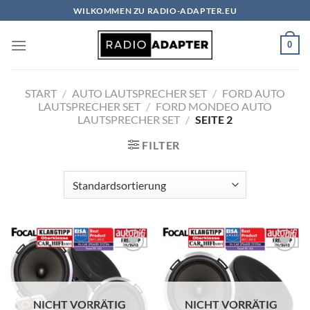
Zum
WILKOMMEN ZU RADIO-ADAPTER.EU
Inhalt
springen
0
START
/
AUTO LAUTSPRECHER SET
/
FORD AUTO
LAUTSPRECHER SET
/
FORD MONDEO AUTO
LAUTSPRECHER SET
/
SEITE 2
FILTER
Zu
Zu
Wunschliste
Wunschliste
hinzufügen
hinzufügen
NICHT VORRÄTIG
NICHT VORRÄTIG