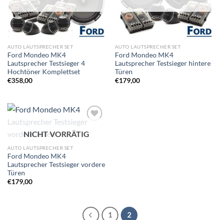
AUTO LAUTSPRECHER SET
AUTO LAUTSPRECHER SET
Ford Mondeo MK4
Ford Mondeo MK4
Lautsprecher Testsieger 4
Lautsprecher Testsieger hintere
Hochtöner Komplettset
Türen
€
358,00
€
179,00
Zu
NICHT VORRÄTIG
Wunschliste
hinzufügen
AUTO LAUTSPRECHER SET
Ford Mondeo MK4
Lautsprecher Testsieger vordere
Türen
€
179,00
1
2